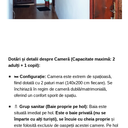
Dotări și detalii despre Cameră (Capacitate maximă: 2
adulți + 1 copil):
🛏️
Configurație:
Camera este extrem de spațioasă,
fiind dotată cu 2 paturi mari (140x200 cm fiecare). Se
închiriază în regim de cameră dublă/matrimonială,
oferind un confort sporit de spațiu.
🚿
Grup sanitar (Baie proprie pe hol):
Baia este
situată imediat pe hol.
Este o baie privată (nu se
împarte cu alți turiști), se încuie cu cheia proprie
și
este folosită exclusiv de oaspeții acestei camere. Pe hol